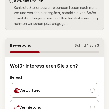
Aktuelle Stellen
Konkrete Stellenausschreibungen liegen noch nicht
vor und werden hier ergänzt, sobald sie von SoWo
Immobilien freigegeben sind. Ihre Initiativbewerbung
nehmen wir schon jetzt entgegen.
Bewerbung
Schritt
1
von
3
Wofür interessieren Sie sich?
Wofür interessieren Sie sich?, Schritt 1 von 3
Bereich
Verwaltung
Vermietung